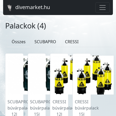
divemarket.hu
Palackok (
4
)
Összes
SCUBAPRO
CRESSI
SCUBAPRO
SCUBAPRO
CRESSI
CRESSI
búvárpalack
búvárpalack
búvárpalack
búvárpalack
12l
15l
12l
15l