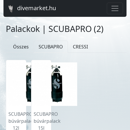
divemarket.hu
Palackok | SCUBAPRO (
2
)
Összes
SCUBAPRO
CRESSI
SCUBAPRO
SCUBAPRO
búvárpalack
búvárpalack
12l
15l