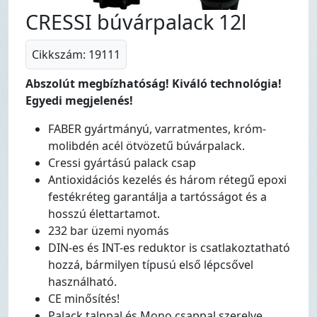
CRESSI búvárpalack 12l
Cikkszám: 19111
Abszolút megbízhatóság! Kiváló technológia!
Egyedi megjelenés!
FABER gyártmányú, varratmentes, króm-
molibdén acél ötvözetű búvárpalack.
Cressi gyártású palack csap
Antioxidációs kezelés és három rétegű epoxi
festékréteg garantálja a tartósságot és a
hosszú élettartamot.
232 bar üzemi nyomás
DIN-es és INT-es reduktor is csatlakoztatható
hozzá, bármilyen típusú első lépcsővel
használható.
CE minősítés!
Palack talppal és Mono csappal szerelve