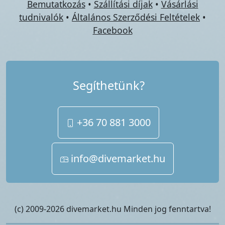
Bemutatkozás
•
Szállítási díjak
•
Vásárlási
tudnivalók
•
Általános Szerződési Feltételek
•
Facebook
Segíthetünk?
+36 70 881 3000
info@divemarket.hu
(c) 2009-2026 divemarket.hu Minden jog fenntartva!