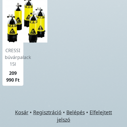
CRESSI
búvárpalack
15l
209
990 Ft
Kosár
•
Regisztráció
•
Belépés
•
Elfelejtett
jelszó