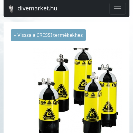
divemarket.hu
« Vissza a CRESSI termékekhez