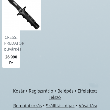
CRESSI
PREDATOR
búvárkés
26 990
Ft
Kosár
•
Regisztráció
•
Belépés
•
Elfelejtett
jelszó
Bemutatkozás
•
Szállítási díjak
•
Vásárlási