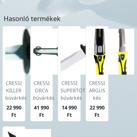
Hasonló termékek
CRESSI
CRESSI
CRESSI
CRESSI
KILLER
ORCA
SUPERTOTEM
ARGUS
búvárkés
búvárkés
búvárkés
kés
22 990
41 990
14 990
22 990
Ft
Ft
Ft
Ft