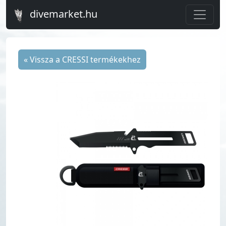
divemarket.hu
« Vissza a CRESSI termékekhez