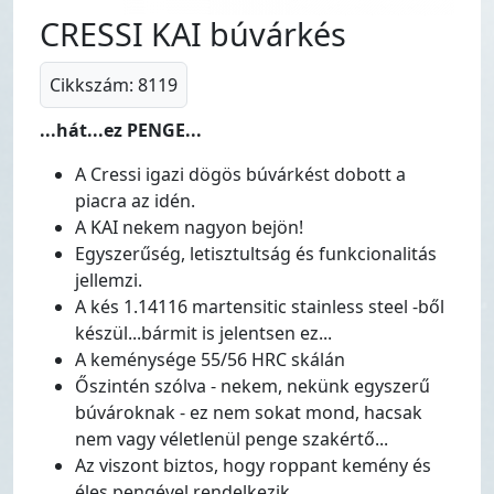
CRESSI KAI búvárkés
Cikkszám: 8119
...hát...ez PENGE...
A Cressi igazi dögös búvárkést dobott a
piacra az idén.
A KAI nekem nagyon bejön!
Egyszerűség, letisztultság és funkcionalitás
jellemzi.
A kés 1.14116 martensitic stainless steel -ből
készül...bármit is jelentsen ez...
A keménysége 55/56 HRC skálán
Őszintén szólva - nekem, nekünk egyszerű
búvároknak - ez nem sokat mond, hacsak
nem vagy véletlenül penge szakértő...
Az viszont biztos, hogy roppant kemény és
éles pengével rendelkezik.