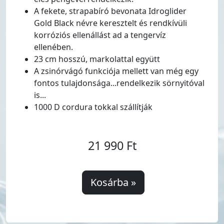
A fekete, strapabíró bevonata Idroglider
Gold Black névre keresztelt és rendkívüli
korróziós ellenállást ad a tengervíz
ellenében.
23 cm hosszú, markolattal együtt
A zsinórvágó funkciója mellett van még egy
fontos tulajdonsága...rendelkezik sörnyitóval
is...
1000 D cordura tokkal szállítják
21 990 Ft
Kosárba »