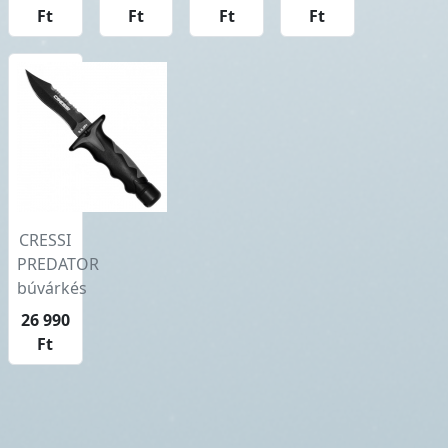
Ft
Ft
Ft
Ft
CRESSI
PREDATOR
búvárkés
26 990
Ft