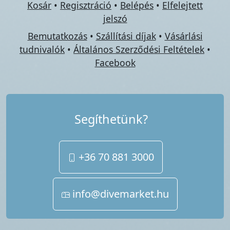
Kosár
•
Regisztráció
•
Belépés
•
Elfelejtett
jelszó
Bemutatkozás
•
Szállítási díjak
•
Vásárlási
tudnivalók
•
Általános Szerződési Feltételek
•
Facebook
Segíthetünk?
+36 70 881 3000
info@divemarket.hu