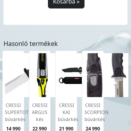
Kosárba »
Hasonló termékek
CRESSI
CRESSI
CRESSI
CRESSI
SUPERTOTEM
ARGUS
KAI
SCORPION
búvárkés
kés
búvárkés
búvárkés
14 990
22 990
21 990
24 990