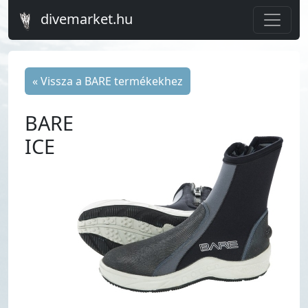
divemarket.hu
« Vissza a BARE termékekhez
BARE
ICE