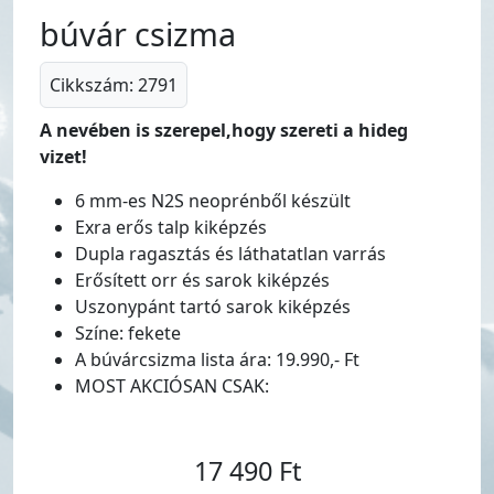
búvár csizma
Cikkszám: 2791
A nevében is szerepel,hogy szereti a hideg
vizet!
6 mm-es N2S neoprénből készült
Exra erős talp kiképzés
Dupla ragasztás és láthatatlan varrás
Erősített orr és sarok kiképzés
Uszonypánt tartó sarok kiképzés
Színe: fekete
A búvárcsizma lista ára: 19.990,- Ft
MOST AKCIÓSAN CSAK:
17 490 Ft