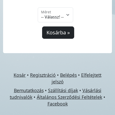
Méret
Kosárba »
Kosár
•
Regisztráció
•
Belépés
•
Elfelejtett
jelszó
Bemutatkozás
•
Szállítási díjak
•
Vásárlási
tudnivalók
•
Általános Szerződési Feltételek
•
Facebook