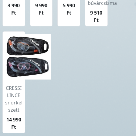
búvárcsizma
3 990
9 990
5 990
Ft
Ft
Ft
9 510
Ft
CRESSI
LINCE
snorkel
szett
14 990
Ft