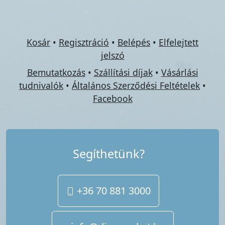
Kosár
•
Regisztráció
•
Belépés
•
Elfelejtett
jelszó
Bemutatkozás
•
Szállítási díjak
•
Vásárlási
tudnivalók
•
Általános Szerződési Feltételek
•
Facebook
Segíthetünk?
+36 70 881 3000