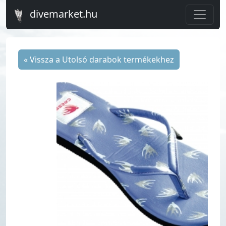
divemarket.hu
« Vissza a Utolsó darabok termékekhez